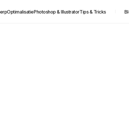
erp
Optimalisatie
Photoshop & Illustrator
Tips & Tricks
B