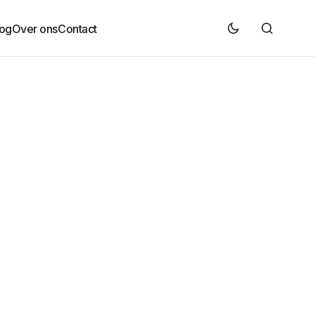
log
Over ons
Contact