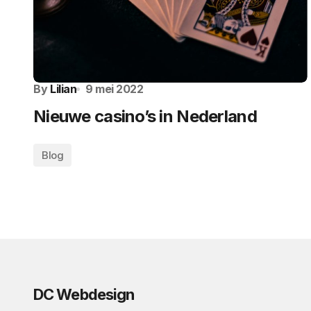
By
Lilian
9 mei 2022
Nieuwe casino’s in Nederland
Blog
DC Webdesign